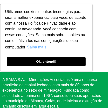
Utilizamos cookies e outras tecnologias para
criar a melhor experiência para você, de acordo
com a nossa Política de Privacidade e ao
continuar navegando, você concorda com
essas condições. Saiba mais sobre cookies ou
Sobre a SAMA
como inátiva-los nas configurações do seu
computador
Saiba mais
Missão, Visão e
Ok, entendi!
Valores
A SAMA S.A. – Minerações Associadas é uma empresa
brasileira de capital fechado, com mais de 80 anos de
experiência no setor de mineração. Fundada como
sociedade anônima em 1967, consolidou suas operações
no município de Minaçu, Goiás, onde iniciou a extração de
amianto crisotila em larga escala.